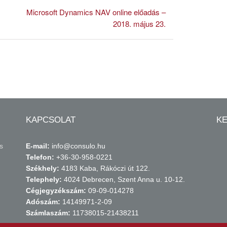
Microsoft Dynamics NAV online előadás –
2018. május 23.
KAPCSOLAT
K
s
E-mail:
info@consulo.hu
Telefon:
+36-30-958-0221
Székhely:
4183 Kaba, Rákóczi út 122.
Telephely:
4024 Debrecen, Szent Anna u. 10-12.
Cégjegyzékszám:
09-09-014278
Adószám:
14149971-2-09
Számlaszám:
11738015-21438211