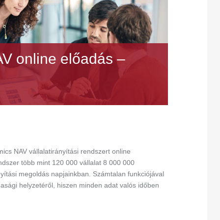
V online előadás –
cs NAV vállalatirányítási rendszert online
ndszer több mint 120 000 vállalat 8 000 000
ányítási megoldás napjainkban. Számtalan funkciójával
dasági helyzetéről, hiszen minden adat valós időben