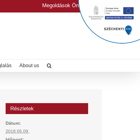
Megoldások Önre szabva
glalás
About us
Részletek
Dátum:
2018.05.09.
Időpont: