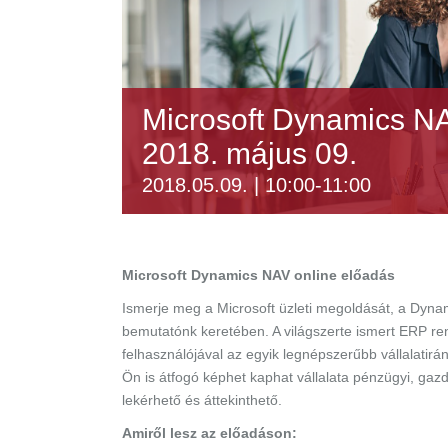
Microsoft Dynamics NA
2018. május 09.
2018.05.09. | 10:00
-
11:00
Microsoft Dynamics NAV online előadás
Ismerje meg a Microsoft üzleti megoldását, a Dynami
bemutatónk keretében. A világszerte ismert ERP re
felhasználójával az egyik legnépszerűbb vállalatir
Ön is átfogó képhet kaphat vállalata pénzügyi, gaz
lekérhető és áttekinthető.
Amiről lesz az előadáson: