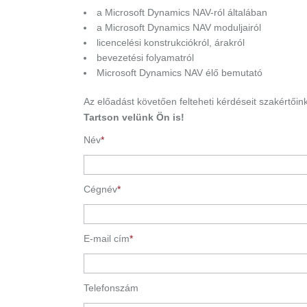
a Microsoft Dynamics NAV-ról általában
a Microsoft Dynamics NAV moduljairól
licencelési konstrukciókról, árakról
bevezetési folyamatról
Microsoft Dynamics NAV élő bemutató
Az előadást követően felteheti kérdéseit szakértőin
Tartson velünk Ön is!
Név
*
Cégnév
*
E-mail cím
*
Telefonszám