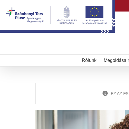
Kihagyás
Rólunk
Megoldásai
EZ AZ E