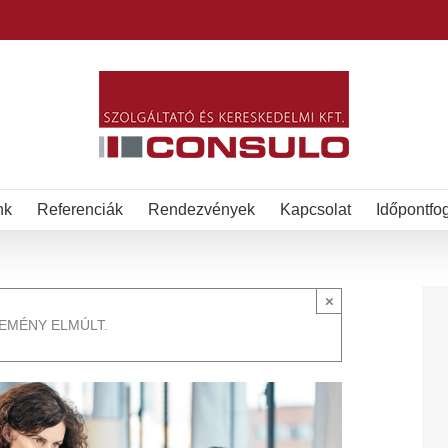
nk
Referenciák
Rendezvények
Kapcsolat
Időpontfo
×
SEMÉNY ELMÚLT.