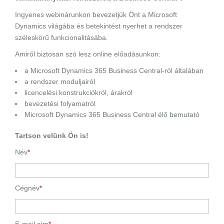
Ingyenes webinárunkon bevezetjük Önt a Microsoft
Dynamics világába és betekintést nyerhet a rendszer
széleskörű funkcionalitásába.
Amiről biztosan szó lesz online előadásunkon:
a Microsoft Dynamics 365 Business Central-ról általában
a rendszer moduljairól
licencelési konstrukciókról, árakról
bevezetési folyamatról
Microsoft Dynamics 365 Business Central élő bemutató
Tartson velünk Ön is!
Név
*
Cégnév
*
E-mail cím
*