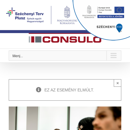
Kihagyás
Megoldások Önre szabva
Menj...
×
EZ AZ ESEMÉNY ELMÚLT.