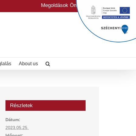
Megoldások Önre szabva
glalás
About us
Részletek
Dátum:
2023.05.25.
Időpont: