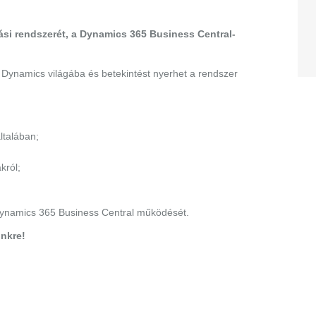
tási rendszerét, a Dynamics 365 Business Central-
Dynamics világába és betekintést nyerhet a rendszer
ltalában;
król;
 Dynamics 365 Business Central működését.
ünkre!