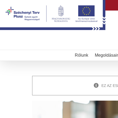
Kihagyás
Rólunk
Megoldásai
EZ AZ E