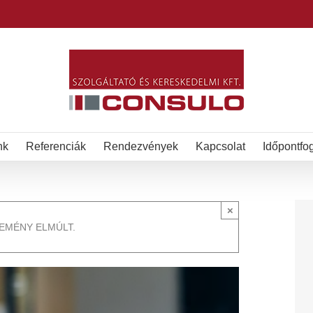
nk
Referenciák
Rendezvények
Kapcsolat
Időpontfo
×
SEMÉNY ELMÚLT.