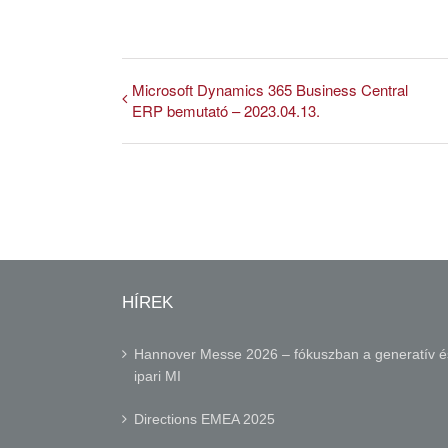
Microsoft Dynamics 365 Business Central
ERP bemutató – 2023.04.13.
HÍREK
Hannover Messe 2026 – fókuszban a generatív é
ipari MI
Directions EMEA 2025