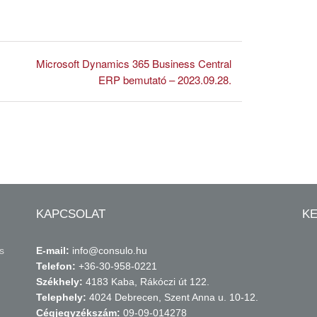
Microsoft Dynamics 365 Business Central
ERP bemutató – 2023.09.28.
KAPCSOLAT
K
s
E-mail:
info@consulo.hu
Telefon:
+36-30-958-0221
Székhely:
4183 Kaba, Rákóczi út 122.
Telephely:
4024 Debrecen, Szent Anna u. 10-12.
Cégjegyzékszám:
09-09-014278