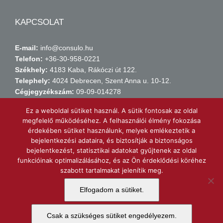
KAPCSOLAT
E-mail:
info@consulo.hu
Telefon:
+36-30-958-0221
Székhely:
4183 Kaba, Rákóczi út 122.
Telephely:
4024 Debrecen, Szent Anna u. 10-12.
Cégjegyzékszám:
09-09-014278
Adószám:
14149971-2-09
Ez a weboldal sütiket használ. A sütik fontosak az oldal
Számlaszám:
11738015-21438211
megfelelő működéséhez. A felhasználói élmény fokozása
érdekében sütiket használunk, melyek emlékeztetik a
bejelentkezési adataira, és biztosítják a biztonságos
KERESSEN MINKET FACEBOOK-ON!
bejelentkezést, statisztikai adatokat gyűjtenek az oldal
funkcióinak optimalizálásához, és az Ön érdeklődési köréhez
szabott tartalmakat jelenítik meg.
Consulo Kft.
Elfogadom a sütiket.
Csak a szükséges sütiket engedélyezem.