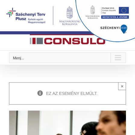
Kihagyás
Megoldások Önre szabva
Menj...
×
EZ AZ ESEMÉNY ELMÚLT.