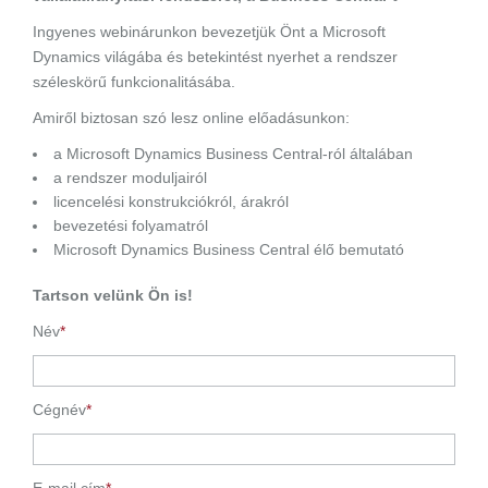
Ingyenes webinárunkon bevezetjük Önt a Microsoft
Dynamics világába és betekintést nyerhet a rendszer
széleskörű funkcionalitásába.
Amiről biztosan szó lesz online előadásunkon:
a Microsoft Dynamics Business Central-ról általában
a rendszer moduljairól
licencelési konstrukciókról, árakról
bevezetési folyamatról
Microsoft Dynamics Business Central élő bemutató
Tartson velünk Ön is!
Név
*
Cégnév
*
E-mail cím
*