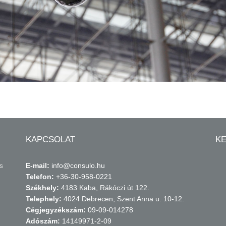
KAPCSOLAT
K
s
E-mail:
info@consulo.hu
Telefon:
+36-30-958-0221
Székhely:
4183 Kaba, Rákóczi út 122.
Telephely:
4024 Debrecen, Szent Anna u. 10-12.
Cégjegyzékszám:
09-09-014278
Adószám:
14149971-2-09