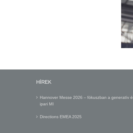
HÍREK
Hannover Messe 2026 – fókuszban a generatív é
ipari MI
Directions EMEA 2025