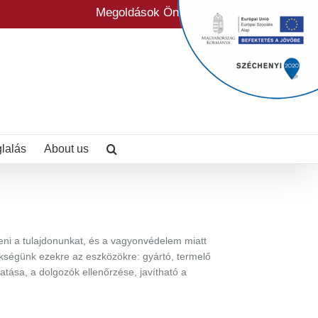
Megoldások Önre szabva
glalás
About us
ni a tulajdonunkat, és a vagyonvédelem miatt
kségünk ezekre az eszközökre: gyártó, termelő
tása, a dolgozók ellenőrzése, javítható a