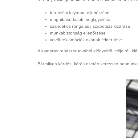
termelési folyamat ellenőrzése
meghibásodások megfigyelése
szándékos rongálás / szabotázs kizárása
munkabiztonság ellenőrzése
vevői reklamációk okának felderítése
A kamerás rendszer további előnyeiről, céljairól, ki
Bármilyen kérdés, kérés esetén keressen bennünke