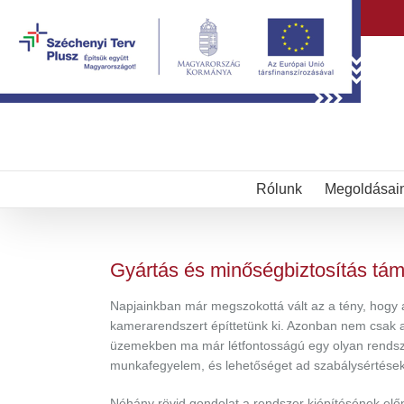
Kihagyás
Rólunk
Megoldásai
Gyártás és minőségbiztosítás tám
Napjainkban már megszokottá vált az a tény, hogy
kamerarendszert építtetünk ki. Azonban nem csak 
üzemekben ma már létfontosságú egy olyan rendszer
munkafegyelem, és lehetőséget ad szabálysértések 
Néhány rövid gondolat a rendszer kiépítésének előn