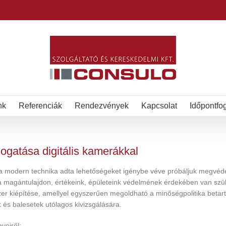
nk
Referenciák
Rendezvények
Kapcsolat
Időpontfo
ogatása digitális kamerákkal
 a modern technika adta lehetőségeket igénybe véve próbáljuk megvéde
a magántulajdon, értékeink, épületeink védelmének érdekében van szü
 kiépítése, amellyel egyszerűen megoldható a minőségpolitika betarta
és balesetek utólagos kivizsgálására.
yeiről: