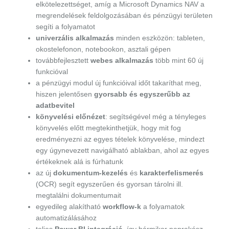
elkötelezettséget, amíg a Microsoft Dynamics NAV a
megrendelések feldolgozásában és pénzügyi területen
segíti a folyamatot
univerzális alkalmazás
minden eszközön: tableten,
okostelefonon, notebookon, asztali gépen
továbbfejlesztett
webes alkalmazás
több mint 60 új
funkcióval
a pénzügyi modul új funkcióival időt takaríthat meg,
hiszen jelentősen
gyorsabb és egyszerűbb az
adatbevitel
könyvelési előnézet
: segítségével még a tényleges
könyvelés előtt megtekinthetjük, hogy mit fog
eredményezni az egyes tételek könyvelése, mindezt
egy úgynevezett navigálható ablakban, ahol az egyes
értékeknek alá is fúrhatunk
az új
dokumentum-kezelés
és
karakterfelismerés
(OCR) segít egyszerűen és gyorsan tárolni ill.
megtalálni dokumentumait
egyedileg alakítható
workflow-k
a folyamatok
automatizálásához