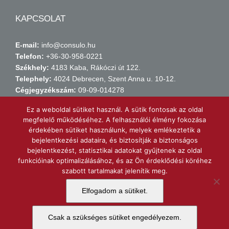
KAPCSOLAT
E-mail:
info@consulo.hu
Telefon:
+36-30-958-0221
Székhely:
4183 Kaba, Rákóczi út 122.
Telephely:
4024 Debrecen, Szent Anna u. 10-12.
Cégjegyzékszám:
09-09-014278
Adószám:
14149971-2-09
Ez a weboldal sütiket használ. A sütik fontosak az oldal
Számlaszám:
11738015-21438211
megfelelő működéséhez. A felhasználói élmény fokozása
érdekében sütiket használunk, melyek emlékeztetik a
bejelentkezési adataira, és biztosítják a biztonságos
KERESSEN MINKET FACEBOOK-ON!
bejelentkezést, statisztikai adatokat gyűjtenek az oldal
funkcióinak optimalizálásához, és az Ön érdeklődési köréhez
szabott tartalmakat jelenítik meg.
Consulo Kft.
Elfogadom a sütiket.
Csak a szükséges sütiket engedélyezem.