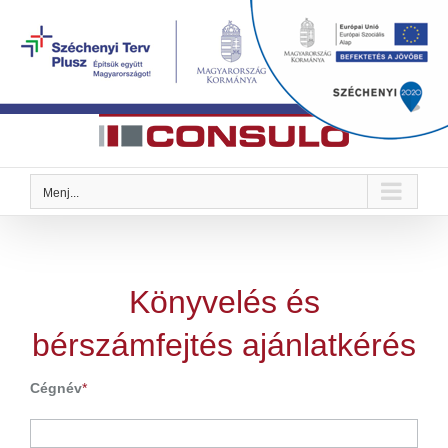
Kihagyás
Megoldások Önre szabva
Menj...
Könyvelés és
bérszámfejtés ajánlatkérés
Cégnév
*