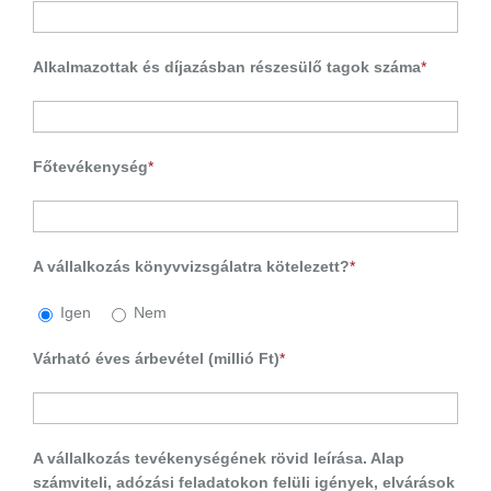
Alkalmazottak és díjazásban részesülő tagok száma
*
Főtevékenység
*
A vállalkozás könyvvizsgálatra kötelezett?
*
Igen
Nem
Várható éves árbevétel (millió Ft)
*
A vállalkozás tevékenységének rövid leírása. Alap
számviteli, adózási feladatokon felüli igények, elvárások