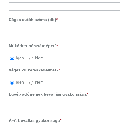
Céges autók száma (db)
*
Működtet pénztárgépet?
*
Igen
Nem
Végez külkereskedelmet?
*
Igen
Nem
Egyéb adónemek bevallási gyakorisága
*
ÁFA-bevallás gyakorisága
*