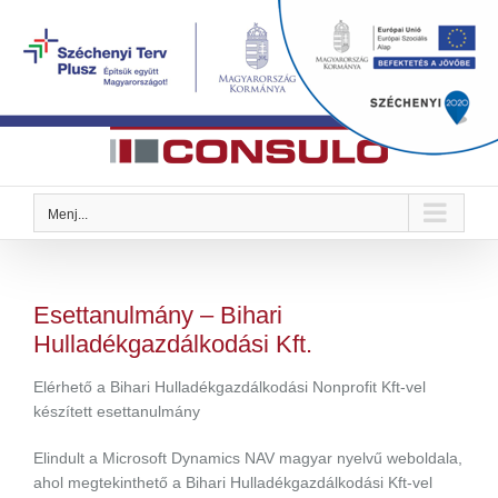
Kihagyás
Megoldások Önre szabva
Menj...
Esettanulmány – Bihari
Hulladékgazdálkodási Kft.
Elérhető a Bihari Hulladékgazdálkodási Nonprofit Kft-vel
készített esettanulmány
Elindult a Microsoft Dynamics NAV magyar nyelvű weboldala,
ahol megtekinthető a Bihari Hulladékgazdálkodási Kft-vel