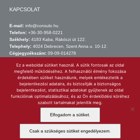
KAPCSOLAT
E-mail:
info@consulo.hu
Telefon:
+36-30-958-0221
Székhely:
4183 Kaba, Rákóczi út 122.
Telephely:
4024 Debrecen, Szent Anna u. 10-12.
Cégjegyzékszám:
09-09-014278
Adószám:
14149971-2-09
Ez a weboldal sütiket használ. A sütik fontosak az oldal
Számlaszám:
11738015-21438211
megfelelő működéséhez. A felhasználói élmény fokozása
érdekében sütiket használunk, melyek emlékeztetik a
bejelentkezési adataira, és biztosítják a biztonságos
KERESSEN MINKET FACEBOOK-ON!
bejelentkezést, statisztikai adatokat gyűjtenek az oldal
funkcióinak optimalizálásához, és az Ön érdeklődési köréhez
szabott tartalmakat jelenítik meg.
Consulo Kft.
Elfogadom a sütiket.
Csak a szükséges sütiket engedélyezem.