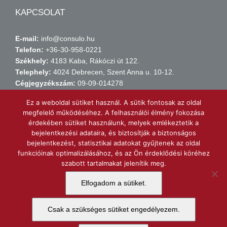
KAPCSOLAT
E-mail:
info@consulo.hu
Telefon:
+36-30-958-0221
Székhely:
4183 Kaba, Rákóczi út 122.
Telephely:
4024 Debrecen, Szent Anna u. 10-12.
Cégjegyzékszám:
09-09-014278
Adószám:
14149971-2-09
Ez a weboldal sütiket használ. A sütik fontosak az oldal
Számlaszám:
11738015-21438211
megfelelő működéséhez. A felhasználói élmény fokozása
érdekében sütiket használunk, melyek emlékeztetik a
bejelentkezési adataira, és biztosítják a biztonságos
KERESSEN MINKET FACEBOOK-ON!
bejelentkezést, statisztikai adatokat gyűjtenek az oldal
funkcióinak optimalizálásához, és az Ön érdeklődési köréhez
szabott tartalmakat jelenítik meg.
Consulo Kft.
Elfogadom a sütiket.
Csak a szükséges sütiket engedélyezem.