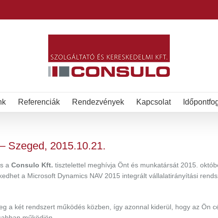
nk
Referenciák
Rendezvények
Kapcsolat
Időpontfo
 Szeged, 2015.10.21.
s a
Consulo Kft.
tisztelettel meghívja Önt és munkatársát 2015. októbe
het a Microsoft Dynamics NAV 2015 integrált vállalatirányítási rends
eg a két rendszert működés közben, így azonnal kiderül, hogy az Ön 
sabban működjön.