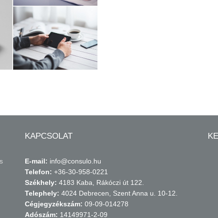
KAPCSOLAT
K
s
E-mail:
info@consulo.hu
Telefon:
+36-30-958-0221
Székhely:
4183 Kaba, Rákóczi út 122.
Telephely:
4024 Debrecen, Szent Anna u. 10-12.
Cégjegyzékszám:
09-09-014278
Adószám:
14149971-2-09