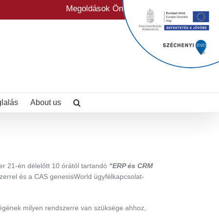
Megoldások Önre szabva
glalás
About us
r 21-én délelőtt 10 órától tartandó
“ERP és CRM
zerrel és a CAS genesisWorld ügyfélkapcsolat-
cégének milyen rendszerre van szüksége ahhoz,