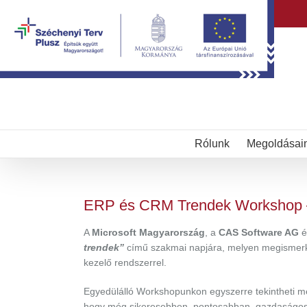
Kihagyás
Rólunk
Megoldásai
ERP és CRM Trendek Workshop –
A
Microsoft Magyarország
, a
CAS Software AG
é
trendek”
című szakmai napjára, melyen megismerked
kezelő rendszerrel.
Egyedülálló Workshopunkon egyszerre tekintheti m
hogy még sikeresebben, pontosabban, gazdaságo