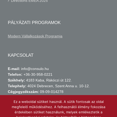
Directions EMEA 2025
PÁLYÁZATI PROGRAMOK
Modern Vállalkozások Programja
KAPCSOLAT
E-mail:
info@consulo.hu
Telefon:
+36-30-958-0221
Székhely:
4183 Kaba, Rákóczi út 122.
Telephely:
4024 Debrecen, Szent Anna u. 10-12.
Cégjegyzékszám:
09-09-014278
Adószám:
14149971-2-09
Ez a weboldal sütiket használ. A sütik fontosak az oldal
Számlaszám:
11738015-21438211
megfelelő működéséhez. A felhasználói élmény fokozása
érdekében sütiket használunk, melyek emlékeztetik a