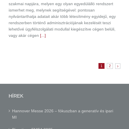
szakmai napjára, melyen egy olyan egyedülálló rendszert
ismerhet meg, melynek segítségével: pontosan
nyilvántarthatja adatait akár több létesítmény egyidejű, egy
rendszerben történő adminisztrációjának kezelését teszi
lehetővé ügyfélszolgálati modullal kiegészítve cégen belüli,
vagy akár cégen
[...]
1
2
HÍREK
Hannover Messe 2026 – fókuszban a generatív és ipari
MI